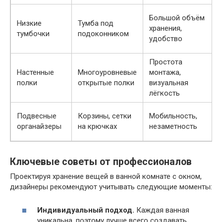
В
Большой объём
Низкие
Тумба под
хранения,
тумбочки
подоконником
удобство
Простота
Настенные
Многоуровневые
монтажа,
В
полки
открытые полки
визуальная
лёгкость
В
Подвесные
Корзины, сетки
Мобильность,
органайзеры
на крючках
незаметность
Ключевые советы от профессионалов
Проектируя хранение вещей в ванной комнате с окном,
дизайнеры рекомендуют учитывать следующие моменты:
Индивидуальный подход.
Каждая ванная
уникальна, поэтому лучше всего создавать