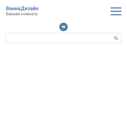
Перейти
ВаннаДизайн
к
Ванная комната
контенту
Поиск: