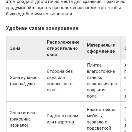
этом создаст достаточно места для хранения. Практично
продумывайте высоту расположения предметов, чтобы
было удобно ими пользоваться.
Удобная схема зонирования
Расположение
Материалы и
Зона
относительно
Ос
оформление
окна
Плитка,
Хо
Сторона без
влагостойкие
гид
Зона купания
окна или
панели,
во
(ванна/душ)
подальше от
нескользящее
защ
окна
покрытие
што
пола
две
Исп
Влагостойкая
Зона гигиены
ест
Рядом с окном
мебель,
(раковина,
све
или напротив
зеркало с
зеркало)
доп
подсветкой
иск