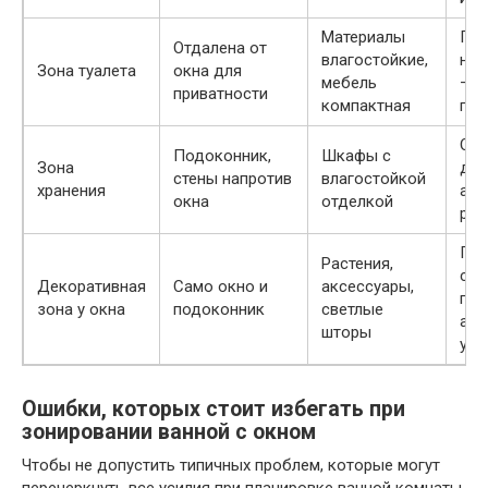
Материалы
Пр
Отдалена от
влагостойкие,
нео
Зона туалета
окна для
мебель
– э
приватности
компактная
пер
Опт
Подоконник,
Шкафы с
Зона
дос
стены напротив
влагостойкой
хранения
акк
окна
отделкой
ра
Под
Растения,
сти
Декоративная
Само окно и
аксессуары,
под
зона у окна
подоконник
светлые
атм
шторы
уют
Ошибки, которых стоит избегать при
зонировании ванной с окном
Чтобы не допустить типичных проблем, которые могут
перечеркнуть все усилия при планировке ванной комнаты