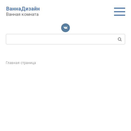
Перейти
ВаннаДизайн
к
Ванная комната
контенту
Поиск:
Главная страница