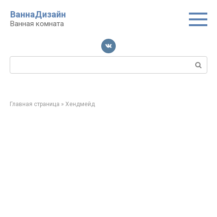
Перейти
ВаннаДизайн
к
Ванная комната
контенту
Поиск:
Главная страница
»
Хендмейд