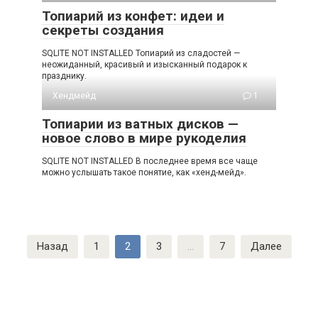
Топиарий из конфет: идеи и
секреты создания
SQLITE NOT INSTALLED Топиарий из сладостей —
неожиданный, красивый и изысканный подарок к
празднику.
Хендмейд
1
Топиарии из ватных дисков —
новое слово в мире рукоделия
SQLITE NOT INSTALLED В последнее время все чаще
можно услышать такое понятие, как «хенд-мейд».
Пагинация
Назад
1
2
3
…
7
Далее
записей