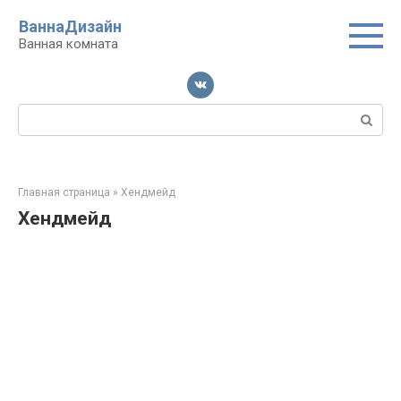
Перейти
ВаннаДизайн
к
Ванная комната
контенту
Поиск:
Главная страница
»
Хендмейд
Хендмейд