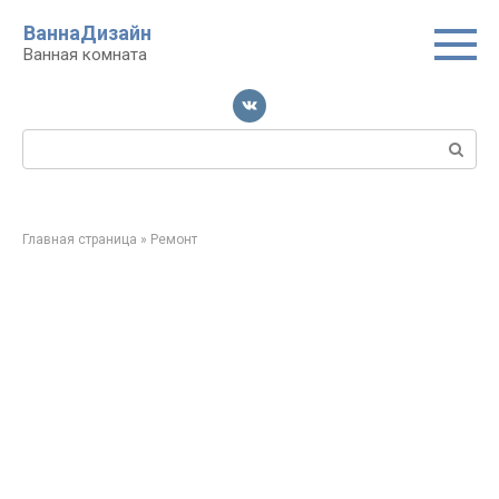
Перейти
ВаннаДизайн
к
Ванная комната
контенту
Поиск:
Главная страница
»
Ремонт