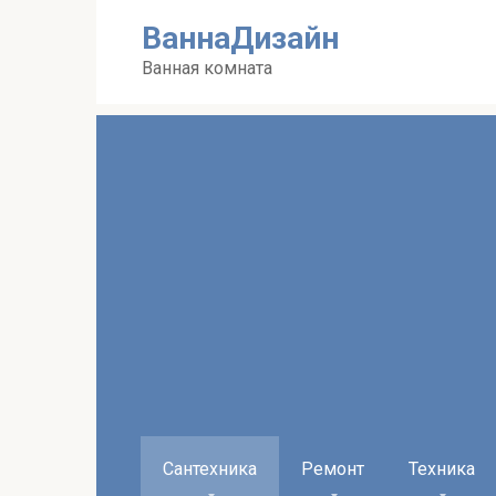
Перейти
ВаннаДизайн
к
контенту
Ванная комната
Сантехника
Ремонт
Техника