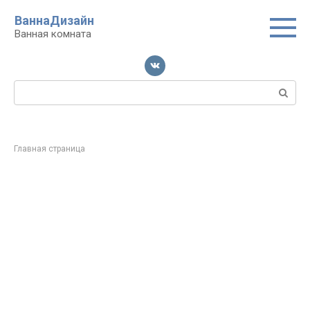
Перейти
ВаннаДизайн
к
Ванная комната
контенту
Поиск:
Главная страница