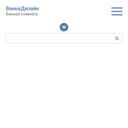
Перейти
ВаннаДизайн
к
Ванная комната
контенту
Поиск: