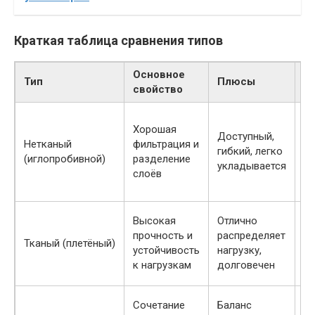
Краткая таблица сравнения типов
Основное
Тип
Плюсы
М
свойство
М
Хорошая
п
Доступный,
Нетканый
фильтрация и
на
гибкий, легко
(иглопробивной)
разделение
п
укладывается
слоёв
с
с 
Высокая
Отлично
М
прочность и
распределяет
Тканый (плетёный)
фи
устойчивость
нагрузку,
д
к нагрузкам
долговечен
Сочетание
Баланс
Це