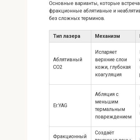
Основные варианты, которые встречаю
фракционные аблятивные и неаблятивн
без сложных терминов.
Тип лазера
Механизм
Испаряет
Аблятивный
верхние слои
CO2
кожи, глубокая
коагуляция
Абляция с
меньшим
Er:YAG
термальным
повреждением
Создаёт
Фракционный