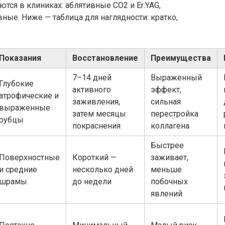
тся в клиниках: аблятивные CO2 и Er:YAG,
ые. Ниже — таблица для наглядности: кратко,
Показания
Восстановление
Преимущества
7–14 дней
Выраженный
Глубокие
активного
эффект,
атрофические и
заживления,
сильная
выраженные
затем месяцы
перестройка
рубцы
покраснения
коллагена
Быстрее
Поверхностные
Короткий —
заживает,
и средние
несколько дней
меньше
шрамы
до недели
побочных
явлений