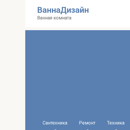
Перейти
ВаннаДизайн
к
контенту
Ванная комната
Сантехника
Ремонт
Техника