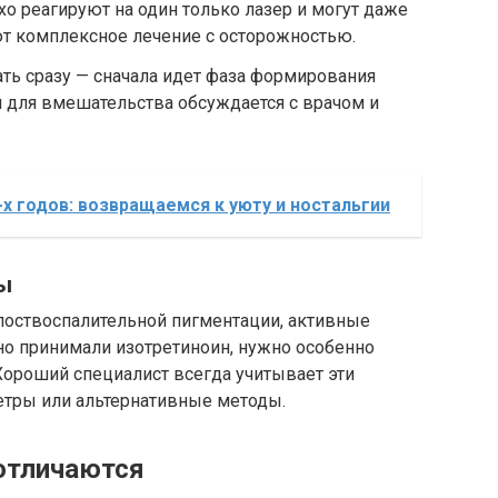
 реагируют на один только лазер и могут даже
ют комплексное лечение с осторожностью.
ть сразу — сначала идет фаза формирования
 для вмешательства обсуждается с врачом и
-х годов: возвращаемся к уюту и ностальгии
ы
к поствоспалительной пигментации, активные
о принимали изотретиноин, нужно особенно
 Хороший специалист всегда учитывает эти
етры или альтернативные методы.
 отличаются