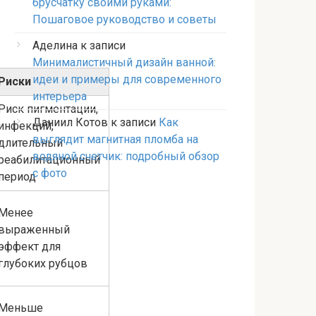
брусчатку своими руками:
Пошаговое руководство и советы
Аделина
к записи
Минималистичный дизайн ванной:
идеи и примеры для современного
Риски
интерьера
Риск пигментации,
Даниил Котов
к записи
Как
инфекций,
выглядит магнитная пломба на
длительный
водяной счетчик: подробный обзор
реабилитационный
с фото
период
Менее
выраженный
эффект для
глубоких рубцов
Меньше