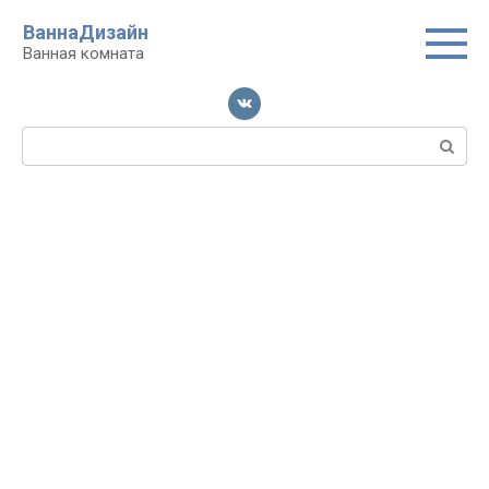
Перейти
ВаннаДизайн
к
Ванная комната
контенту
Поиск: