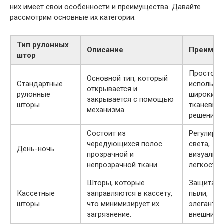
них имеет свои особенности и преимущества. Давайте
рассмотрим основные их категории.
Тип рулонных
Описание
Преимущ
штор
Простота
Основной тип, который
Стандартные
использо
открывается и
рулонные
широкий 
закрывается с помощью
шторы
тканевых
механизма.
решений.
Состоит из
Регулиро
чередующихся полос
света,
День-ночь
прозрачной и
визуальн
непрозрачной ткани.
легкость.
Шторы, которые
Защита о
Кассетные
заправляются в кассету,
пыли,
шторы
что минимизирует их
элегантн
загрязнение.
внешний в