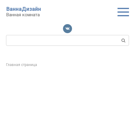
Перейти
ВаннаДизайн
к
Ванная комната
контенту
Поиск:
Главная страница