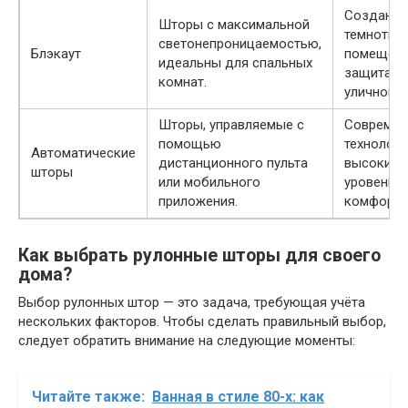
Создание
Шторы с максимальной
темноты 
светонепроницаемостью,
Блэкаут
помещени
идеальны для спальных
защита о
комнат.
уличного 
Шторы, управляемые с
Современ
помощью
технологи
Автоматические
дистанционного пульта
высокий
шторы
или мобильного
уровень
приложения.
комфорта
Как выбрать рулонные шторы для своего
дома?
Выбор рулонных штор — это задача, требующая учёта
нескольких факторов. Чтобы сделать правильный выбор,
следует обратить внимание на следующие моменты:
Читайте также:
Ванная в стиле 80-х: как