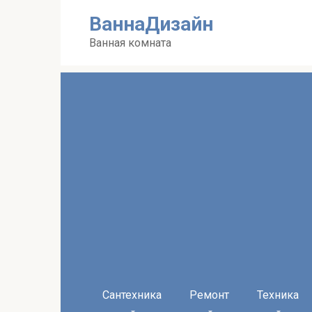
Перейти
ВаннаДизайн
к
контенту
Ванная комната
Сантехника
Ремонт
Техника