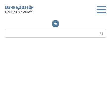
Перейти
ВаннаДизайн
к
Ванная комната
контенту
Поиск: