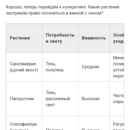
Хорошо, теперь перейдём к конкретике. Какие растения
заслужили право поселиться в ванной с окном?
Потребность
Особен
Растение
Влажность
в свету
ухода
Минима
Сансевиерия
Тень,
полив,
Средняя
(щучий хвост)
полутень
устойчи
перепа
Тень,
Частый 
Папоротник
рассеянный
Высокая
опрыск
свет
Спатифиллум
Регуляр