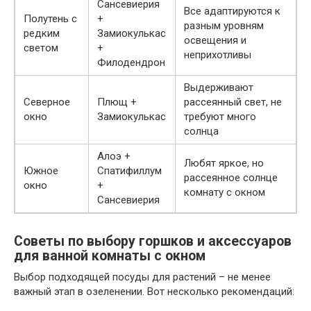
Сансевиерия
Все адаптируются к
Полутень с
+
разным уровням
редким
Замиокулькас
освещения и
светом
+
неприхотливы
Филодендрон
Выдерживают
Северное
Плющ +
рассеянный свет, не
окно
Замиокулькас
требуют много
солнца
Алоэ +
Любят яркое, но
Южное
Спатифиллум
рассеянное солнце
окно
+
комнату с окном
Сансевиерия
Советы по выбору горшков и аксессуаров
для ванной комнаты с окном
Выбор подходящей посуды для растений – не менее
важный этап в озеленении. Вот несколько рекомендаций: