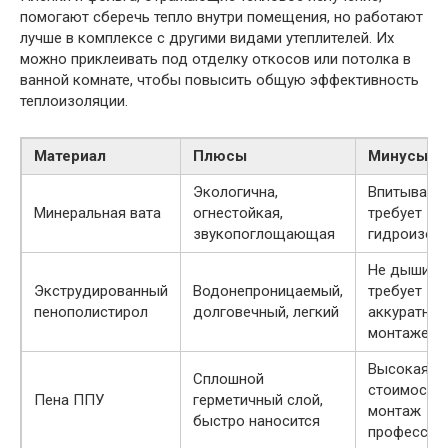
помогают сберечь тепло внутри помещения, но работают
лучше в комплексе с другими видами утеплителей. Их
можно приклеивать под отделку откосов или потолка в
ванной комнате, чтобы повысить общую эффективность
теплоизоляции.
Материал
Плюсы
Минусы
Экологична,
Впитывает 
Минеральная вата
огнестойкая,
требует
звукопоглощающая
гидроизол
Не дышит,
Экструдированный
Водонепроницаемый,
требует
пенополистирол
долговечный, легкий
аккуратнос
монтаже
Высокая
Сплошной
стоимость,
Пена ППУ
герметичный слой,
монтаж
быстро наносится
профессио