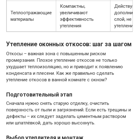
Компактны,
Действуют
Теплоотражающие
увеличивают
дополните
материалы
эффективность
слой, не о
утепления
утепление
Утепление оконных откосов: шаг за шагом
Откосы – важная зона с повышенным риском
промерзания. Плохое утепление откосов не только
ухудшает теплоизоляцию, но и приводит к появлению
конденсата и плесени. Как же правильно сделать
утепление откосов в ванной комнате с окном?
Подготовительный этап
Сначала нужно снять старую отделку, очистить
поверхность от пыли и загрязнений. Если есть трещины и
дефекты – их следует заделать цементным раствором
или шпатлёвкой, дать хорошо высохнуть.
Выбор утеплителя и монтаж