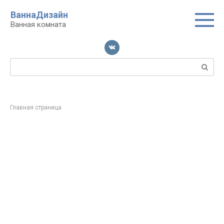
Перейти
ВаннаДизайн
к
Ванная комната
контенту
Поиск:
Главная страница