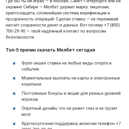
Где бы ты ни играл — в Москве, Санкт-Петербурге или на
окраине Сибири — Мелбет держит марку: лицензии,
криптозащита, сложнейшая система верификации и
прозрачность операций. Сделал ставку — не переживай
насчёт сохранности денег и данных. Вот почему +7 (800)
700-29-90 — твой надёжный контакт по вопросам
безопасности.
Топ-5 причин скачать Мелбет сегодня
Фулл-экшен ставки на любые виды спорта и
события.
Моментальные выплаты на карты и электронные
кошельки.
Постоянные бонусы и акции для разных уровней
игроков.
Опрятный дизайн, что не режет глаз и не грузит
мозг.
Круглосуточная поддержка, включая телефон +7