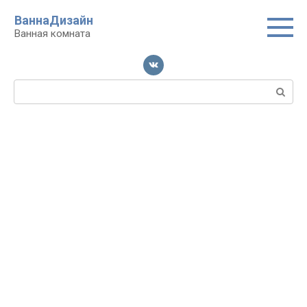
Перейти
ВаннаДизайн
к
Ванная комната
контенту
Поиск: