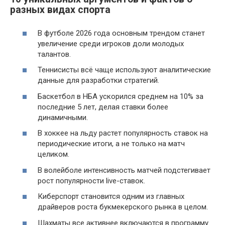
разных видах спорта
В футболе 2026 года основным трендом станет
увеличение среди игроков доли молодых
талантов.
Теннисисты всё чаще используют аналитические
данные для разработки стратегий.
Баскетбол в НБА ускорился среднем на 10% за
последние 5 лет, делая ставки более
динамичными.
В хоккее на льду растет популярность ставок на
периодические итоги, а не только на матч
целиком.
В волейболе интенсивность матчей подстегивает
рост популярности live-ставок.
Киберспорт становится одним из главных
драйверов роста букмекерского рынка в целом.
Шахматы все активнее включаются в программу