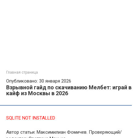
Главная страница
Опубликовано: 30 января 2026
Взрывной гайд по скачиванию Мелбет: играй в
кайф из Москвы в 2026
SQLITE NOT INSTALLED
Автор статьи: Максимилиан Фомичев. Проверяющий/