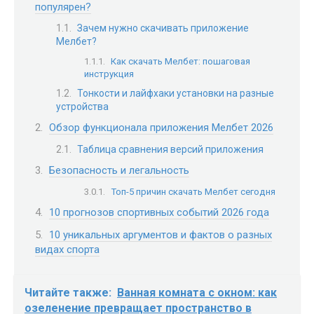
популярен?
Зачем нужно скачивать приложение
Мелбет?
Как скачать Мелбет: пошаговая
инструкция
Тонкости и лайфхаки установки на разные
устройства
Обзор функционала приложения Мелбет 2026
Таблица сравнения версий приложения
Безопасность и легальность
Топ-5 причин скачать Мелбет сегодня
10 прогнозов спортивных событий 2026 года
10 уникальных аргументов и фактов о разных
видах спорта
Читайте также:
Ванная комната с окном: как
озеленение превращает пространство в