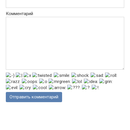
Комментарий