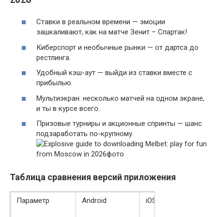
Ставки в реальном времени — эмоции
зашкаливают, как на матче Зенит – Спартак!
Киберспорт и необычные рынки — от дартса до
рестлинга.
Удобный кэш-аут — выйди из ставки вместе с
прибылью.
Мультиэкран: несколько матчей на одном экране,
и ты в курсе всего.
Призовые турниры и акционные спринты — шанс
подзаработать по-крупному.
Таблица сравнения версий приложения
Параметр
Android
iOS