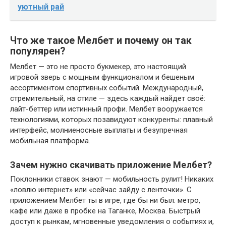
уютный рай
Что же такое Мелбет и почему он так
популярен?
Мелбет — это не просто букмекер, это настоящий
игровой зверь с мощным функционалом и бешеным
ассортиментом спортивных событий. Международный,
стремительный, на стиле — здесь каждый найдет своё:
лайт-беттер или истинный профи. Мелбет вооружается
технологиями, которых позавидуют конкуренты: плавный
интерфейс, молниеносные выплаты и безупречная
мобильная платформа.
Зачем нужно скачивать приложение Мелбет?
Поклонники ставок знают — мобильность рулит! Никаких
«ловлю интернет» или «сейчас зайду с ленточки». С
приложением Мелбет ты в игре, где бы ни был: метро,
кафе или даже в пробке на Таганке, Москва. Быстрый
доступ к рынкам, мгновенные уведомления о событиях и,