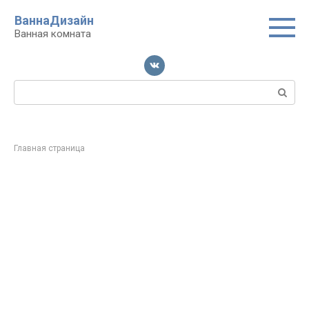
Перейти
ВаннаДизайн
к
Ванная комната
контенту
Поиск:
Главная страница