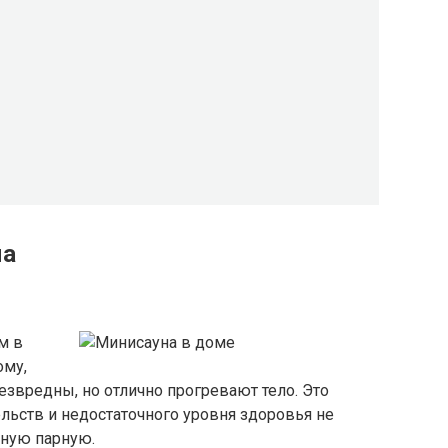
ма
м в
ому,
езвредны, но отлично прогревают тело. Это
тельств и недостаточного уровня здоровья не
чную парную.