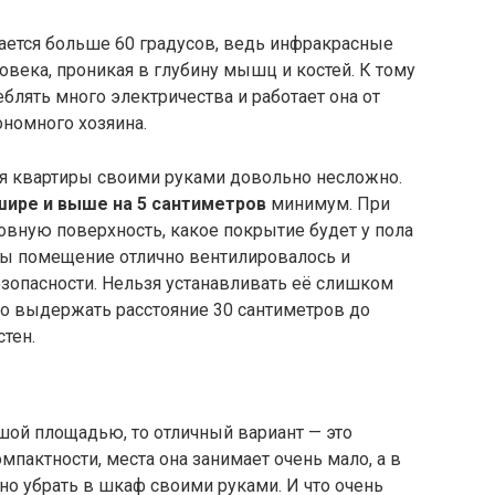
ается больше 60 градусов, ведь инфракрасные
ловека, проникая в глубину мышц и костей. К тому
блять много электричества и работает она от
ономного хозяина.
я квартиры своими руками довольно несложно.
шире и выше на 5 сантиметров
минимум. При
вную поверхность, какое покрытие будет у пола
бы помещение отлично вентилировалось и
зопасности. Нельзя устанавливать её слишком
мо выдержать расстояние 30 сантиметров до
стен.
шой площадью, то отличный вариант — это
омпактности, места она занимает очень мало, а в
о убрать в шкаф своими руками. И что очень