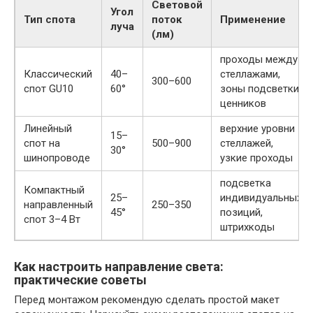
Световой
Угол
Тип спота
поток
Применение
луча
(лм)
проходы между
Классический
40–
стеллажами,
300–600
спот GU10
60°
зоны подсветки
ценников
Линейный
верхние уровни
15–
спот на
500–900
стеллажей,
30°
шинопроводе
узкие проходы
подсветка
Компактный
25–
индивидуальных
направленный
250–350
45°
позиций,
спот 3–4 Вт
штрихкоды
Как настроить направление света:
практические советы
Перед монтажом рекомендую сделать простой макет