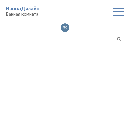
Перейти
ВаннаДизайн
к
Ванная комната
контенту
Поиск: