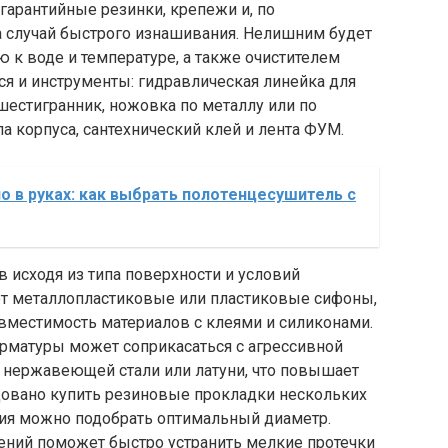
 гарантийные резинки, крепежи и, по
а случай быстрого изнашивания. Нелишним будет
ю к воде и температуре, а также очистителем
ся и инструменты: гидравлическая линейка для
 шестигранник, ножовка по металлу или по
а корпуса, сантехнический клей и лента ФУМ.
о в руках: как выбрать полотенцесушитель с
 исходя из типа поверхности и условий
ют металлопластиковые или пластиковые сифоны,
вместимость материалов с клеями и силиконами.
арматуры может соприкасаться с агрессивной
я нержавеющей стали или латуни, что повышает
довано купить резиновые прокладки нескольких
ния можно подобрать оптимальный диаметр.
нений поможет быстро устранить мелкие протечки