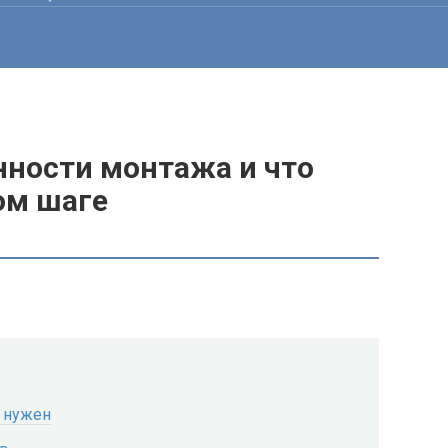
нности монтажа и что
ом шаге
н нужен