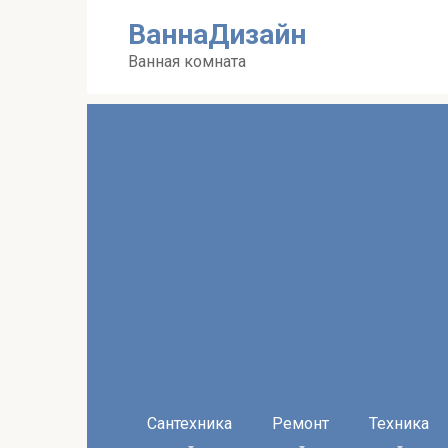
Перейти
ВаннаДизайн
к
контенту
Ванная комната
Сантехника
Ремонт
Техника