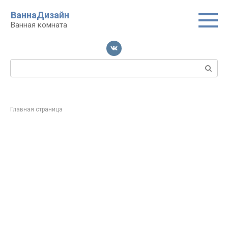
Перейти
ВаннаДизайн
к
Ванная комната
контенту
Поиск:
Главная страница