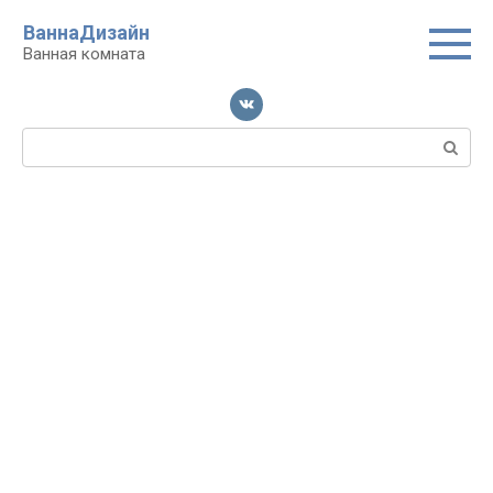
Перейти
ВаннаДизайн
к
Ванная комната
контенту
Поиск: