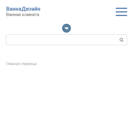
Перейти
ВаннаДизайн
к
Ванная комната
контенту
Поиск:
Главная страница