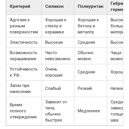
Гибрид
Критерий
Силикон
Полиуретан
гермети
Адгезия к
Хорошая к
Хорошая к
Высокая
разным
стеклу и
бетону и
большин
поверхностям
керамике
металлу
материа
Эластичность
Высокая
Средняя
Высокая
Возможность
Часто
Обычно
Чаще вс
окрашивания
невозможно
можно
можно
Устойчивость
Очень
Средняя
Хорошая
к УФ
хорошая
Запах при
Слабый
Резкий
Низкий
нанесении
Зависит от
Среднее,
Время
типа,
зависит 
полного
Медленнее
обычно
толщины
отверждения
быстрее
шва