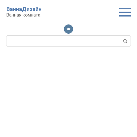
Перейти
ВаннаДизайн
к
Ванная комната
контенту
Поиск: