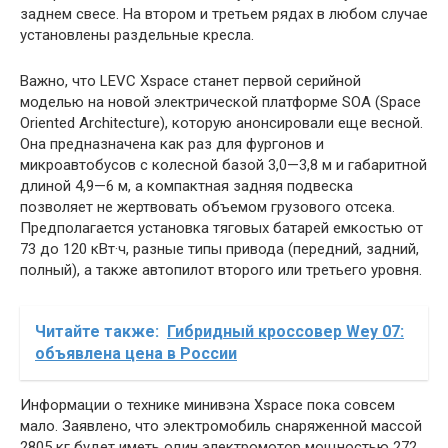
заднем свесе. На втором и третьем рядах в любом случае
установлены раздельные кресла.
Важно, что LEVC Xspace станет первой серийной
моделью на новой электрической платформе SOA (Space
Oriented Architecture), которую анонсировали еще весной.
Она предназначена как раз для фургонов и
микроавтобусов с колесной базой 3,0—3,8 м и габаритной
длиной 4,9—6 м, а компактная задняя подвеска
позволяет не жертвовать объемом грузового отсека.
Предполагается установка тяговых батарей емкостью от
73 до 120 кВт·ч, разные типы привода (передний, задний,
полный), а также автопилот второго или третьего уровня.
Читайте также:
Гибридный кроссовер Wey 07:
объявлена цена в России
Информации о технике минивэна Xspace пока совсем
мало. Заявлено, что электромобиль снаряженной массой
2805 кг будет иметь один электромотор мощностью 272