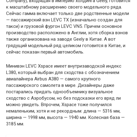
Company), входящая в империю холдинга Geely, готовится
к масштабному расширению своего модельного ряда.
Сейчас гамма включает только две родственные модели
— пассажирский вэн LEVC TX (изначально создан для
такси) и грузовой фургон LEVC VN5. Причем основное
производство расположено в Англии, хотя сборка вэнов
также организована на заводе Geely в Китае. А вот
грядущий модельный ряд целиком готовится в Китае, и
сейчас показан первый автомобиль.
Минивэн LEVC Xspace имеет внутризаводской индекс
L380, который выбран для сходства с обозначением
авиалайнера Airbus A380 — самого крупного
пассажирского самолета в мире. Дизайнеры даже
постарались придать однообъемнику визуальное
сходство с Аэробусом, но без подсказки его вряд ли
можно увидеть. Впрочем, Xspace тоже получился
немаленьким, хотя и не рекордным: длина — 5316 мм,
ширина — 1998 мм, высота — 1940 мм. Колесная база —
3185 мм.