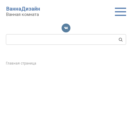
Перейти
ВаннаДизайн
к
Ванная комната
контенту
Поиск:
Главная страница