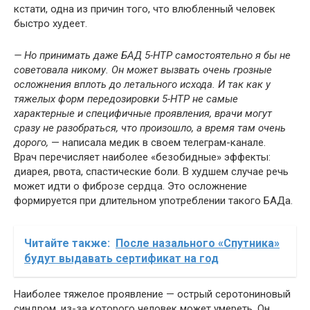
кстати, одна из причин того, что влюбленный человек
быстро худеет.
— Но принимать даже БАД 5-НТР самостоятельно я бы не
советовала никому. Он может вызвать очень грозные
осложнения вплоть до летального исхода. И так как у
тяжелых форм передозировки 5-НТР не самые
характерные и специфичные проявления, врачи могут
сразу не разобраться, что произошло, а время там очень
дорого,
— написала медик в своем телеграм-канале.
Врач перечисляет наиболее «безобидные» эффекты:
диарея, рвота, спастические боли. В худшем случае речь
может идти о фиброзе сердца. Это осложнение
формируется при длительном употреблении такого БАДа.
Читайте также:
После назального «Спутника»
будут выдавать сертификат на год
Наиболее тяжелое проявление — острый серотониновый
синдром, из-за которого человек может умереть. Он