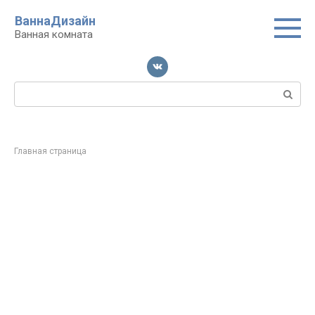
Перейти
ВаннаДизайн
к
Ванная комната
контенту
Поиск:
Главная страница