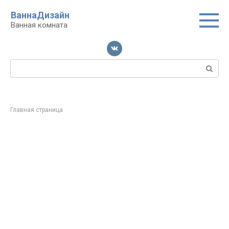
Перейти
ВаннаДизайн
к
Ванная комната
контенту
Поиск:
Главная страница