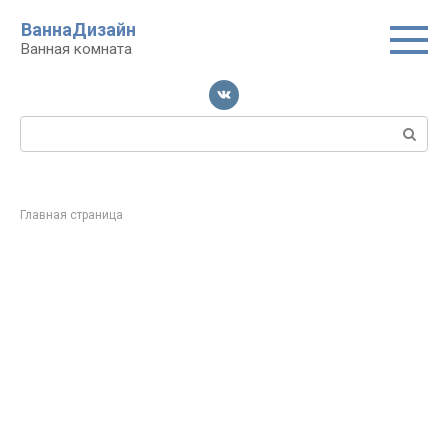
Перейти
ВаннаДизайн
к
Ванная комната
контенту
Поиск:
Главная страница