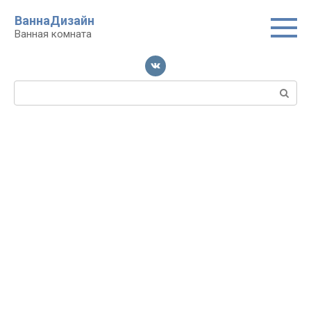
Перейти
ВаннаДизайн
к
Ванная комната
контенту
Поиск: