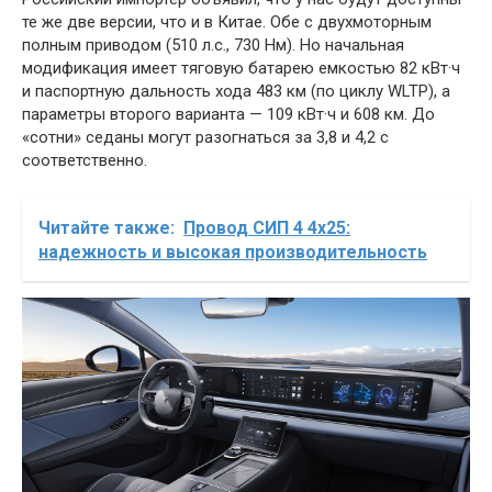
те же две версии, что и в Китае. Обе с двухмоторным
полным приводом (510 л.с., 730 Нм). Но начальная
модификация имеет тяговую батарею емкостью 82 кВт·ч
и паспортную дальность хода 483 км (по циклу WLTP), а
параметры второго варианта — 109 кВт·ч и 608 км. До
«сотни» седаны могут разогнаться за 3,8 и 4,2 с
соответственно.
Читайте также:
Провод СИП 4 4х25:
надежность и высокая производительность