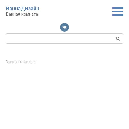
Перейти
ВаннаДизайн
к
Ванная комната
контенту
Поиск:
Главная страница