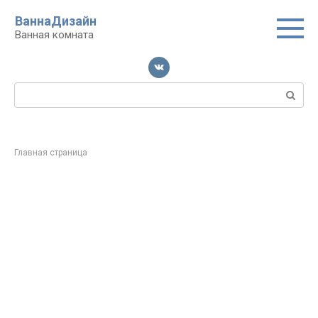
Перейти
ВаннаДизайн
к
Ванная комната
контенту
Поиск:
Главная страница