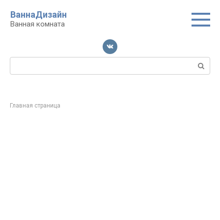
Перейти
ВаннаДизайн
к
Ванная комната
контенту
Поиск:
Главная страница