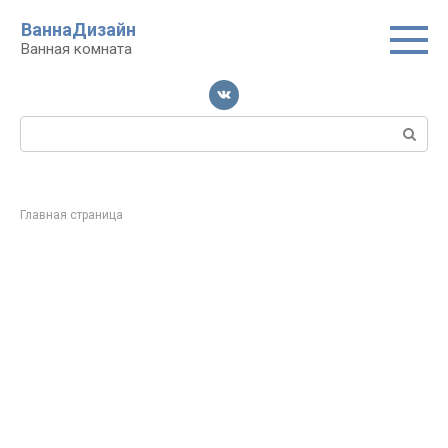
Перейти
ВаннаДизайн
к
Ванная комната
контенту
Поиск:
Главная страница