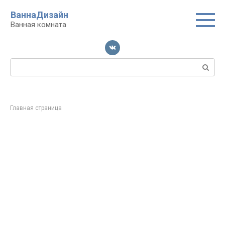
Перейти
ВаннаДизайн
к
Ванная комната
контенту
Поиск:
Главная страница