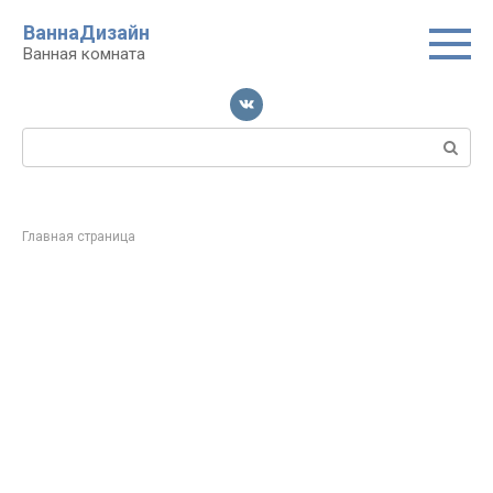
Перейти
ВаннаДизайн
к
Ванная комната
контенту
Поиск:
Главная страница