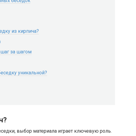
чных беседок
едку из кирпича?
я
 шаг за шагом
беседку уникальной?
ч?
беседки, выбор материала играет ключевую роль.