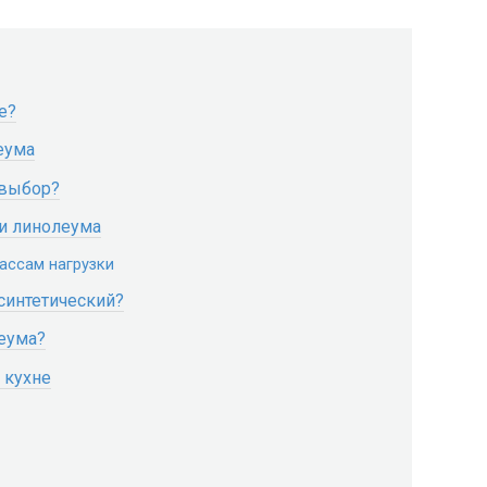
е?
еума
 выбор?
и линолеума
ассам нагрузки
синтетический?
леума?
 кухне