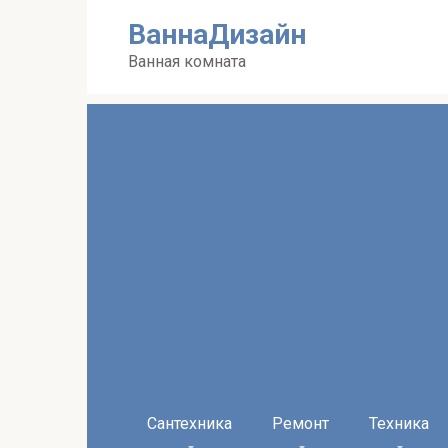
Перейти
ВаннаДизайн
к
контенту
Ванная комната
Сантехника
Ремонт
Техника