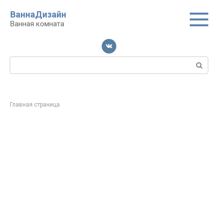
Перейти
ВаннаДизайн
к
Ванная комната
контенту
Поиск:
Главная страница