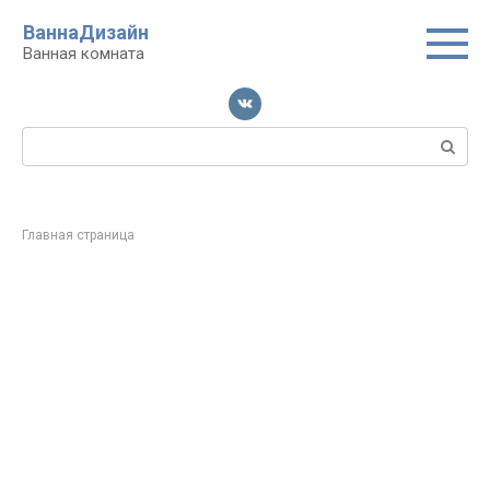
Перейти
ВаннаДизайн
к
Ванная комната
контенту
Поиск:
Главная страница