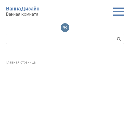
Перейти
ВаннаДизайн
к
Ванная комната
контенту
Поиск:
Главная страница