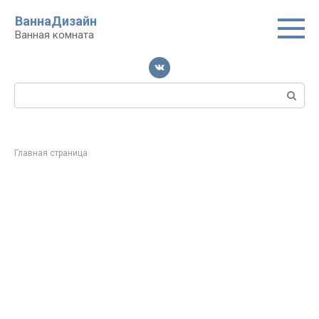
Перейти
ВаннаДизайн
к
Ванная комната
контенту
Поиск:
Главная страница