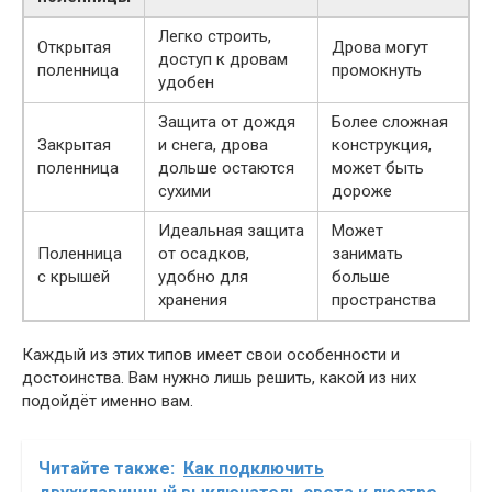
Легко строить,
Открытая
Дрова могут
доступ к дровам
поленница
промокнуть
удобен
Защита от дождя
Более сложная
Закрытая
и снега, дрова
конструкция,
поленница
дольше остаются
может быть
сухими
дороже
Идеальная защита
Может
Поленница
от осадков,
занимать
с крышей
удобно для
больше
хранения
пространства
Каждый из этих типов имеет свои особенности и
достоинства. Вам нужно лишь решить, какой из них
подойдёт именно вам.
Читайте также:
Как подключить