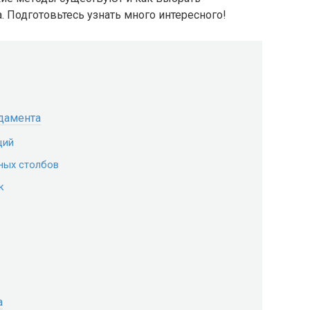
 Подготовьтесь узнать много интересного!
дамента
ций
ных столбов
к
а