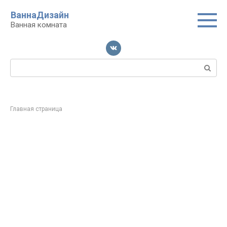
Перейти
ВаннаДизайн
к
Ванная комната
контенту
Поиск:
Главная страница