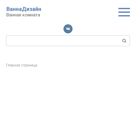
Перейти
ВаннаДизайн
к
Ванная комната
контенту
Поиск:
Главная страница