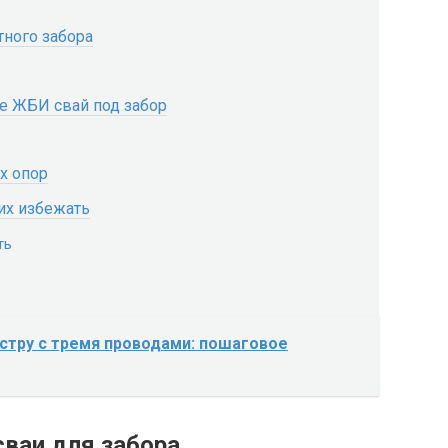
тного забора
е ЖБИ свай под забор
х опор
их избежать
ть
стру с тремя проводами: пошаговое
ваи для забора