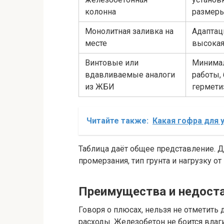
колонна
размер
Монолитная заливка на
Адаптац
месте
высокая
Винтовые или
Минима
вдавливаемые аналоги
работы,
из ЖБИ
гермети
Читайте также:
Какая гофра для 
Таблица даёт общее представление. Д
промерзания, тип грунта и нагрузку от
Преимущества и недоста
Говоря о плюсах, нельзя не отметить
расходы. Железобетон не боится влаги