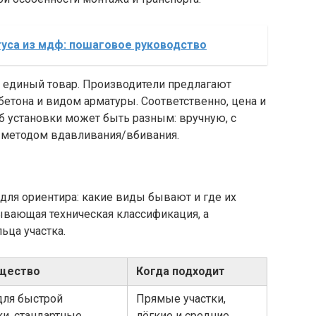
туса из мдф: пошаговое руководство
е единый товар. Производители предлагают
бетона и видом арматуры. Соответственно, цена и
соб установки может быть разным: вручную, с
 методом вдавливания/вбивания.
для ориентира: какие виды бывают и где их
ывающая техническая классификация, а
ьца участка.
щество
Когда подходит
для быстрой
Прямые участки,
ки, стандартные
лёгкие и средние