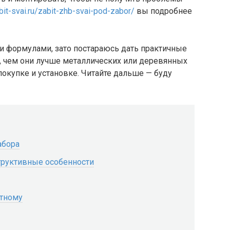
abit-svai.ru/zabit-zhb-svai-pod-zabor/
вы подробнее
и формулами, зато постараюсь дать практичные
, чем они лучше металлических или деревянных
 покупке и установке. Читайте дальше — буду
абора
труктивные особенности
стному