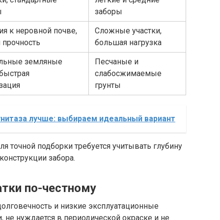
ы
заборы
ия к неровной почве,
Сложные участки,
 прочность
большая нагрузка
льные земляные
Песчаные и
 быстрая
слабосжимаемые
зация
грунты
унитаза лучше: выбираем идеальный вариант
ля точной подборки требуется учитывать глубину
 конструкции забора.
тки по-честному
 долговечность и низкие эксплуатационные
, не нуждается в периодической окраске и не