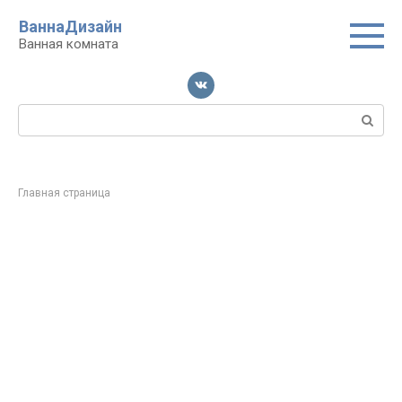
Перейти
ВаннаДизайн
к
Ванная комната
контенту
Поиск:
Главная страница