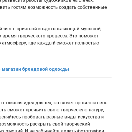
 развесить работы художников на стенах,
авить гостям возможность создать собственные
ейлист с приятной и вдохновляющей музыкой,
о время творческого процесса. Это поможет
ю атмосферу, где каждый сможет полностью
ть магазин брендовой одежды
 отличная идея для тех, кто хочет провести свое
сть сможет проявить свою творческую натуру,
есняйтесь пробовать разные виды искусства и
м возможность раскрыть свой творческий
ых эмоций. И не забывайте делать фотографии,