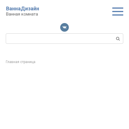
Перейти
ВаннаДизайн
к
Ванная комната
контенту
Поиск:
Главная страница