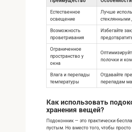
Преимущество
Особенности
Естественное
Лучше исполь
освещение
стеклянными 
Возможность
Избегайте за
проветривания
предотвратить
Ограниченное
Оптимизируйт
пространство у
полочки и ко
окна
Влага и перепады
Отдавайте пр
температуры
перепадам ма
Как использовать подок
хранения вещей?
Подоконник — это практически бесплат
пустым. Но вместо того, чтобы прост