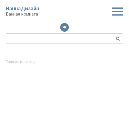
Перейти
ВаннаДизайн
к
Ванная комната
контенту
Поиск:
Главная страница