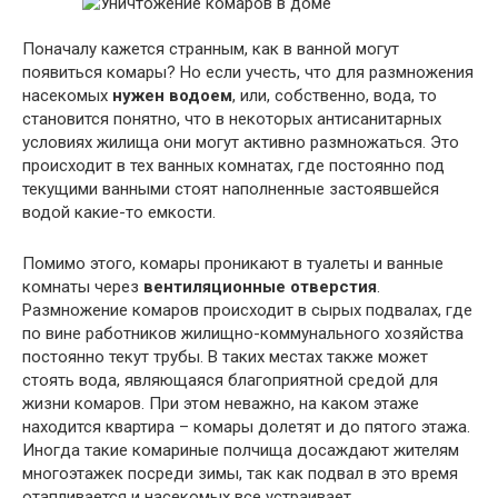
Поначалу кажется странным, как в ванной могут
появиться комары? Но если учесть, что для размножения
насекомых
нужен водоем
, или, собственно, вода, то
становится понятно, что в некоторых антисанитарных
условиях жилища они могут активно размножаться. Это
происходит в тех ванных комнатах, где постоянно под
текущими ванными стоят наполненные застоявшейся
водой какие-то емкости.
Помимо этого, комары проникают в туалеты и ванные
комнаты через
вентиляционные отверстия
.
Размножение комаров происходит в сырых подвалах, где
по вине работников жилищно-коммунального хозяйства
постоянно текут трубы. В таких местах также может
стоять вода, являющаяся благоприятной средой для
жизни комаров. При этом неважно, на каком этаже
находится квартира – комары долетят и до пятого этажа.
Иногда такие комариные полчища досаждают жителям
многоэтажек посреди зимы, так как подвал в это время
отапливается и насекомых все устраивает.