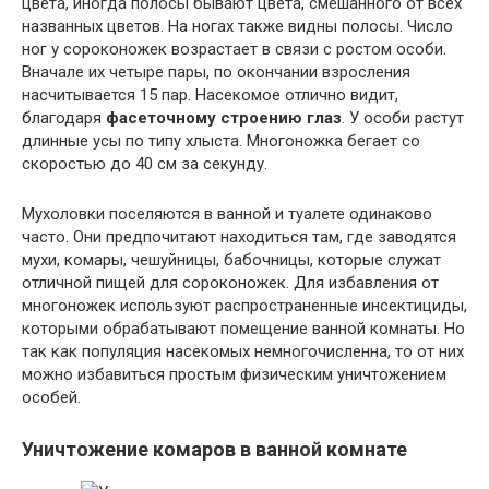
цвета, иногда полосы бывают цвета, смешанного от всех
названных цветов. На ногах также видны полосы. Число
ног у сороконожек возрастает в связи с ростом особи.
Вначале их четыре пары, по окончании взросления
насчитывается 15 пар. Насекомое отлично видит,
благодаря
фасеточному строению глаз
. У особи растут
длинные усы по типу хлыста. Многоножка бегает со
скоростью до 40 см за секунду.
Мухоловки поселяются в ванной и туалете одинаково
часто. Они предпочитают находиться там, где заводятся
мухи, комары, чешуйницы, бабочницы, которые служат
отличной пищей для сороконожек. Для избавления от
многоножек используют распространенные инсектициды,
которыми обрабатывают помещение ванной комнаты. Но
так как популяция насекомых немногочисленна, то от них
можно избавиться простым физическим уничтожением
особей.
Уничтожение комаров в ванной комнате