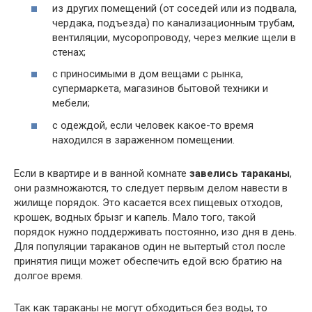
из других помещений (от соседей или из подвала,
чердака, подъезда) по канализационным трубам,
вентиляции, мусоропроводу, через мелкие щели в
стенах;
с приносимыми в дом вещами с рынка,
супермаркета, магазинов бытовой техники и
мебели;
с одеждой, если человек какое-то время
находился в зараженном помещении.
Если в квартире и в ванной комнате
завелись тараканы
,
они размножаются, то следует первым делом навести в
жилище порядок. Это касается всех пищевых отходов,
крошек, водных брызг и капель. Мало того, такой
порядок нужно поддерживать постоянно, изо дня в день.
Для популяции тараканов один не вытертый стол после
принятия пищи может обеспечить едой всю братию на
долгое время.
Так как тараканы не могут обходиться без воды, то