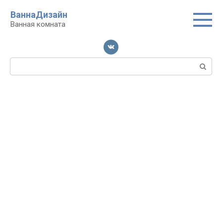
Перейти
ВаннаДизайн
к
Ванная комната
контенту
Поиск: